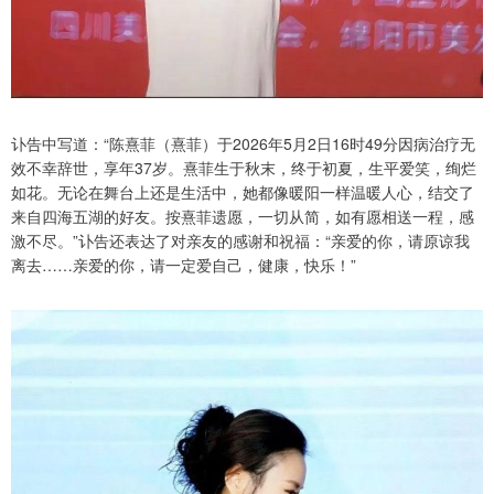
讣告中写道：“陈熹菲（熹菲）于2026年5月2日16时49分因病治疗无
效不幸辞世，享年37岁。熹菲生于秋末，终于初夏，生平爱笑，绚烂
如花。无论在舞台上还是生活中，她都像暖阳一样温暖人心，结交了
来自四海五湖的好友。按熹菲遗愿，一切从简，如有愿相送一程，感
激不尽。”讣告还表达了对亲友的感谢和祝福：“亲爱的你，请原谅我
离去……亲爱的你，请一定爱自己，健康，快乐！”