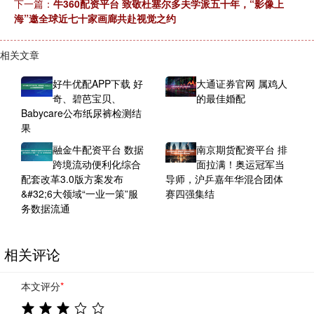
下一篇：
牛360配资平台 致敬杜塞尔多夫学派五十年，“影像上
海”邀全球近七十家画廊共赴视觉之约
相关文章
好牛优配APP下载 好
大通证券官网 属鸡人
奇、碧芭宝贝、
的最佳婚配
Babycare公布纸尿裤检测结
果
融金牛配资平台 数据
南京期货配资平台 排
跨境流动便利化综合
面拉满！奥运冠军当
配套改革3.0版方案发布
导师，沪乒嘉年华混合团体
&#32;6大领域“一业一策”服
赛四强集结
务数据流通
相关评论
本文评分
*