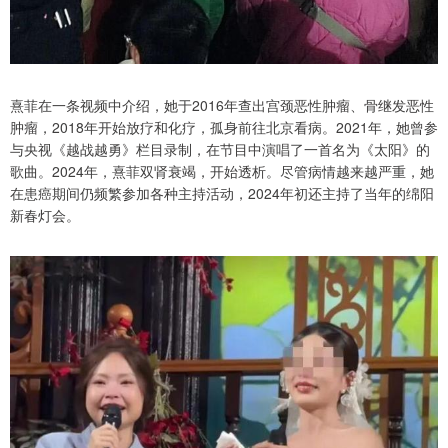
熹菲在一条视频中介绍，她于2016年查出宫颈恶性肿瘤、骨继发恶性
肿瘤，2018年开始放疗和化疗，孤身前往北京看病。2021年，她曾参
与央视《越战越勇》栏目录制，在节目中演唱了一首名为《太阳》的
歌曲。2024年，熹菲双肾衰竭，开始透析。尽管病情越来越严重，她
在患癌期间仍频繁参加各种主持活动，2024年初还主持了当年的绵阳
新春灯会。