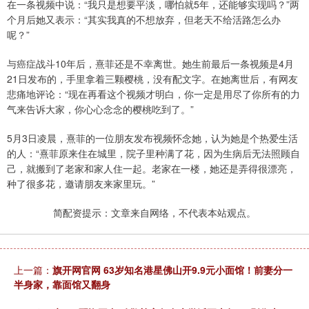
在一条视频中说：“我只是想要平淡，哪怕就5年，还能够实现吗？”两
个月后她又表示：“其实我真的不想放弃，但老天不给活路怎么办
呢？”
与癌症战斗10年后，熹菲还是不幸离世。她生前最后一条视频是4月
21日发布的，手里拿着三颗樱桃，没有配文字。在她离世后，有网友
悲痛地评论：“现在再看这个视频才明白，你一定是用尽了你所有的力
气来告诉大家，你心心念念的樱桃吃到了。”
5月3日凌晨，熹菲的一位朋友发布视频怀念她，认为她是个热爱生活
的人：“熹菲原来住在城里，院子里种满了花，因为生病后无法照顾自
己，就搬到了老家和家人住一起。老家在一楼，她还是弄得很漂亮，
种了很多花，邀请朋友来家里玩。”
简配资提示：文章来自网络，不代表本站观点。
上一篇：
旗开网官网 63岁知名港星佛山开9.9元小面馆！前妻分一
半身家，靠面馆又翻身