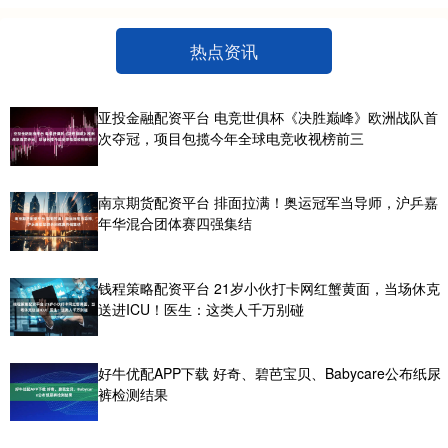
热点资讯
亚投金融配资平台 电竞世俱杯《决胜巅峰》欧洲战队首
次夺冠，项目包揽今年全球电竞收视榜前三
南京期货配资平台 排面拉满！奥运冠军当导师，沪乒嘉
年华混合团体赛四强集结
钱程策略配资平台 21岁小伙打卡网红蟹黄面，当场休克
送进ICU！医生：这类人千万别碰
好牛优配APP下载 好奇、碧芭宝贝、Babycare公布纸尿
裤检测结果