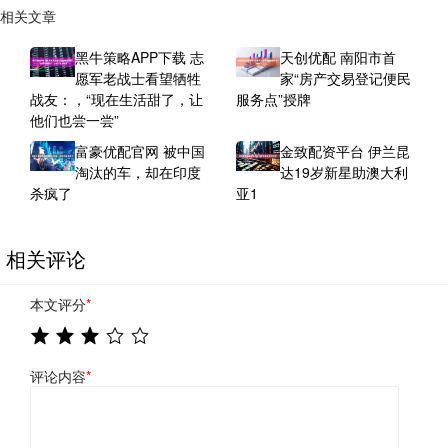
相关文章
黑牛策略APP下载 志
天创优配 南阳市首
愿军老战士看望牺牲
家“房产交易登记便民
战友：，“现在生活甜了，让
服务点”授牌
他们也尝一尝”
富豪优配官网 被中国
金致配资平台 伊兰昆
淘汰的车，却在印度
达19岁新星助澳大利
杀疯了
亚1
相关评论
本文评分
*
评论内容
*