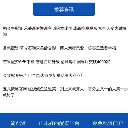
推荐资讯
融金牛配资 禾盛新材迎新主 摩尔智芯将成新控股股东 实控人变为谢海
闻
普惠配资 蒋介石和宋美龄合影，两人亲密恩爱，笑容里透着幸福
芒果配资APP下载 智慧门店升级 必胜客中国餐厅突破4000家
金致配资平台 伊兰昆达19岁新星助澳大利亚1
五八策略官网 红烧鳐鱼这道菜，别上来就开火，百分之八十的人第一步
就错了
简配资
正规好的配资平台
金色配资门户