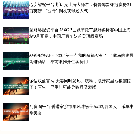
心安智配平台 斯诺克上海大师赛：特鲁姆普夺冠赢得21
万英镑，“囧哥” 则收获球迷人气
聚财略配资平台 MXGP世界摩托车越野锦标赛中国上海
站9月开赛，中国厂商车队首登顶级赛场
驷裕配资APP下载 “差一点我的命都没有了！”藏马熊凌晨
闯进酒店，举前爪推开住客房门……
诚信双盈官网 夫妻同时发热、咳嗽，撬开家里地板震惊
了！医生：严重时可能导致呼吸衰竭
配资圈平台 香港家乡市集风味纷呈&#32;各国人士乐享中
华美食