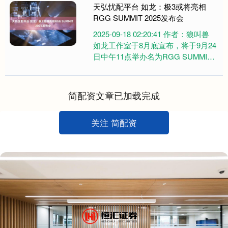
天弘忧配平台 如龙：极3或将亮相
RGG SUMMIT 2025发布会
2025-09-18 02:20:41 作者：狼叫兽
如龙工作室于8月底宣布，将于9月24
日中午11点举办名为RGG SUMMIT
2025的线上发布会，届时将....
简配资文章已加载完成
关注 简配资