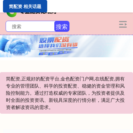
简配资 相关话题
搜索
简配资,正规好的配资平台,金色配资门户网,在线配资,拥有
专业的管理团队、科学的投资配资、稳健的资金管理和风
险控制能力。通过打造权威的专家团队，为投资者提供及
时全面的投资资讯、新锐具深度的行情分析，满足广大投
资者解读资讯的需求。