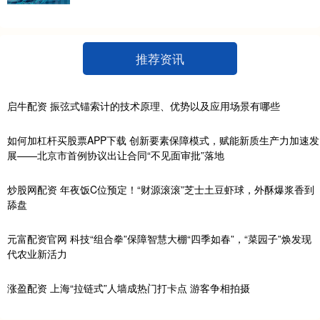
推荐资讯
启牛配资 振弦式锚索计的技术原理、优势以及应用场景有哪些
如何加杠杆买股票APP下载 创新要素保障模式，赋能新质生产力加速发
展——北京市首例协议出让合同“不见面审批”落地
炒股网配资 年夜饭C位预定！“财源滚滚”芝士土豆虾球，外酥爆浆香到
舔盘
元富配资官网 科技“组合拳”保障智慧大棚“四季如春”，“菜园子”焕发现
代农业新活力
涨盈配资 上海“拉链式”人墙成热门打卡点 游客争相拍摄