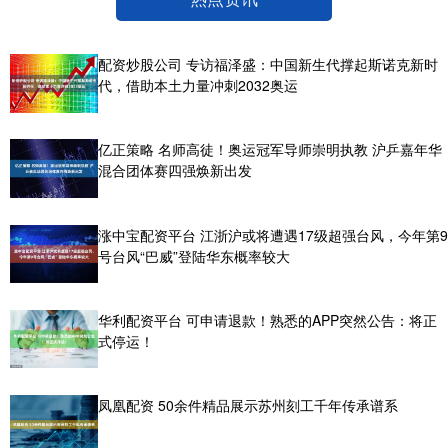
配资炒股公司 专访福泽盛：中国新生代撑起斯诺克新时
代，借助本土力量冲刺2032奥运
亿正策略 名师高徒！奥运冠军导师崇明执教 沪乒嘉年华
混合团体赛四强焕新出发
涨中宝配资平台 江浙沪或将遭遇17级超强台风，今年第9
号台风“巴威”登陆华东概率较大
华利配资平台 可申请退款！熟悉的APP突然公告：将正
式停运！
凤凰配资 50余件精品展示苏州刻工千年传承谱系