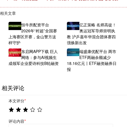
相关文章
恒牛所配资平台
亿正策略 名师高徒！
2026年“村超”全国赛
奥运冠军导师崇明执
上海赛区开赛，金山警方这
教 沪乒嘉年华混合团体赛四
样守护
强焕新出发
东启网APP下载 巨人
端盛康优配平台 两市
网络：参与AI视频生
ETF两融余额减少
成领军企业爱诗科技B轮融资
18.16亿元丨ETF融资融券日
报
相关评论
本文评分
*
评论内容
*