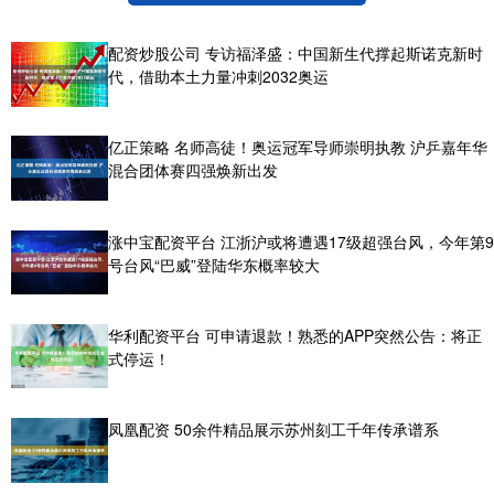
配资炒股公司 专访福泽盛：中国新生代撑起斯诺克新时
代，借助本土力量冲刺2032奥运
亿正策略 名师高徒！奥运冠军导师崇明执教 沪乒嘉年华
混合团体赛四强焕新出发
涨中宝配资平台 江浙沪或将遭遇17级超强台风，今年第9
号台风“巴威”登陆华东概率较大
华利配资平台 可申请退款！熟悉的APP突然公告：将正
式停运！
凤凰配资 50余件精品展示苏州刻工千年传承谱系