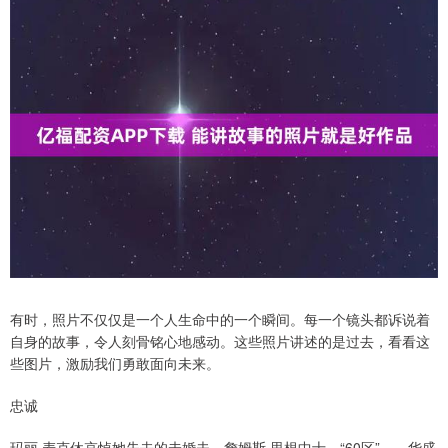
有时，照片不仅仅是一个人生命中的一个瞬间。每一个镜头都诉说着
自身的故事，令人刻骨铭心地感动。这些照片讲述的是过去，看看这
些图片，激励我们勇敢面向未来。
忠诚
玛丽·麦克休哀悼她失去的未婚夫，詹姆斯·里根中士。“60区”——华盛