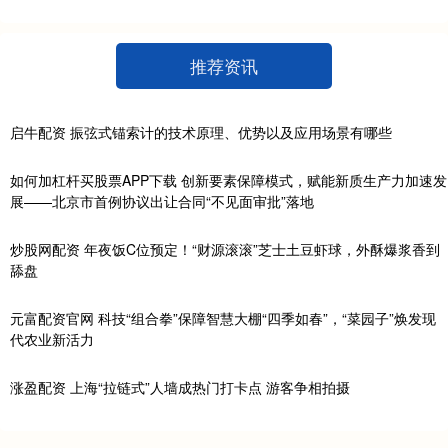
推荐资讯
启牛配资 振弦式锚索计的技术原理、优势以及应用场景有哪些
如何加杠杆买股票APP下载 创新要素保障模式，赋能新质生产力加速发
展——北京市首例协议出让合同“不见面审批”落地
炒股网配资 年夜饭C位预定！“财源滚滚”芝士土豆虾球，外酥爆浆香到
舔盘
元富配资官网 科技“组合拳”保障智慧大棚“四季如春”，“菜园子”焕发现
代农业新活力
涨盈配资 上海“拉链式”人墙成热门打卡点 游客争相拍摄